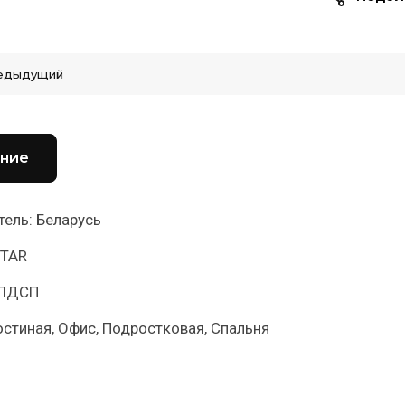
едыдущий
ние
ель: Беларусь
STAR
 ЛДСП
остиная, Офис, Подростковая, Спальня