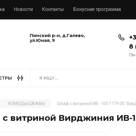
ка
Новости
Контакты
Бонусная программа
Пинский р-н, д.Галево,
+3
ул.Юная, 9
8 
Пн-
ЕТРЫ
КОМОДЫ ШКАФЫ
Шкаф с витриной ИВ- 100.1779.00 "Ви
с витриной Вирджиния ИВ-1