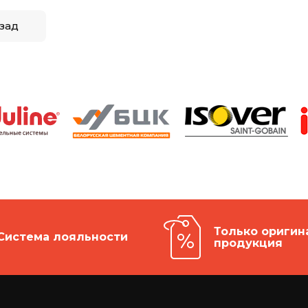
зад
Только оригин
Система лояльности
продукция