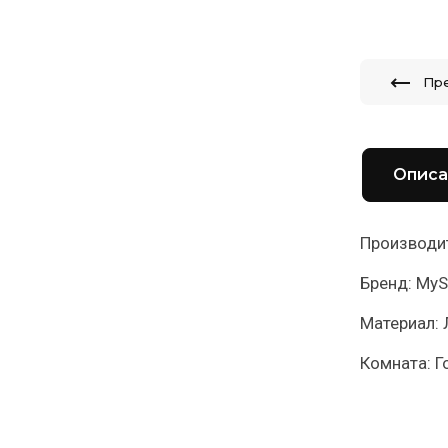
Пр
Описа
Производит
Бренд: My
Материал:
Комната: Г