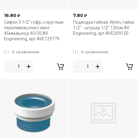
16.80
7.80
₽
₽
Сифон 3 1/2" гофр.,с круглым
Подводка гибкая, Nylon, гайка
переливом,пласт.винт
1/2" - штуцер 1/2" 120см AV
45мм,выход 40/50,AV
Engineering, арт.AVE209120
Engineering, арт.AVE129779
К сравнению
К сравнению