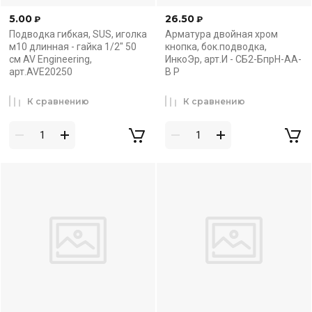
5.00
26.50
₽
₽
Подводка гибкая, SUS, иголка
Арматура двойная хром
м10 длинная - гайка 1/2" 50
кнопка, бок.подводка,
см AV Engineering,
ИнкоЭр, арт.И - СБ2-БпрН-АА-
арт.AVE20250
В Р
К сравнению
К сравнению