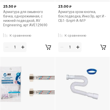
25.50
23.00
₽
₽
Арматура для смывного
Арматура хром кнопка,
бачка, однорежимная, с
бок.подводка, ИнкоЭр, арт.И -
нижней подводкой, AV
СБ1- БпрН-А-М Р
Engineering, арт.AVE129690
К сравнению
К сравнению