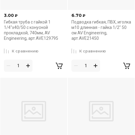
3.00
6.70
₽
₽
Гибкая труба с гайкой 1
Подводка гибкая, ПВХ, иголка
1/4"х40/50 с конусной
м10 длинная - гайка 1/2" 50
прокладкой, 740мм, AV
см AV Engineering,
Engineering, арт.AVE129795
арт.AVE21450
К сравнению
К сравнению