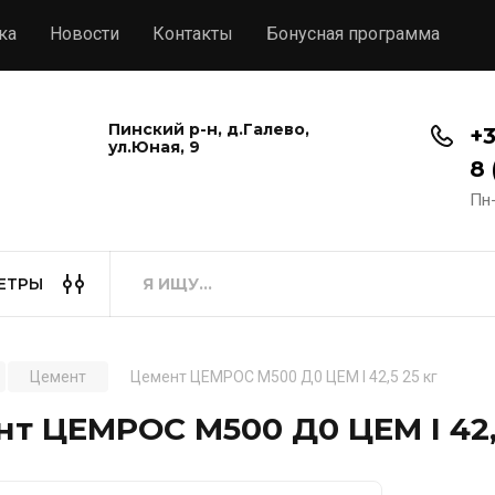
ка
Новости
Контакты
Бонусная программа
Пинский р-н, д.Галево,
+3
ул.Юная, 9
8 
Пн-
ЕТРЫ
Цемент
Цемент ЦЕМРОС М500 Д0 ЦЕМ I 42,5 25 кг
т ЦЕМРОС М500 Д0 ЦЕМ I 42,5