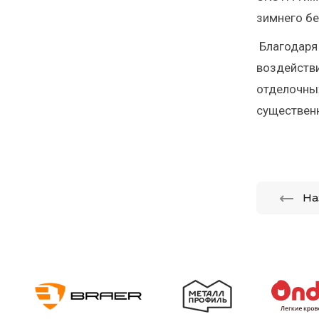
зимнего бе
Благодаря
воздействи
отделочных
существенн
На