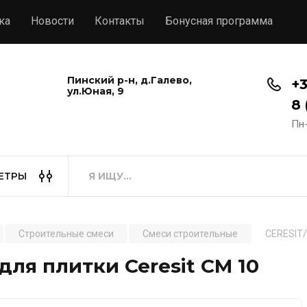
ка
Новости
Контакты
Бонусная программа
Пинский р-н, д.Галево,
+3
ул.Юная, 9
8 
Пн-
ЕТРЫ
Строительные смеси
Смеси строительные
CERESIT/
для плитки Ceresit CM 10