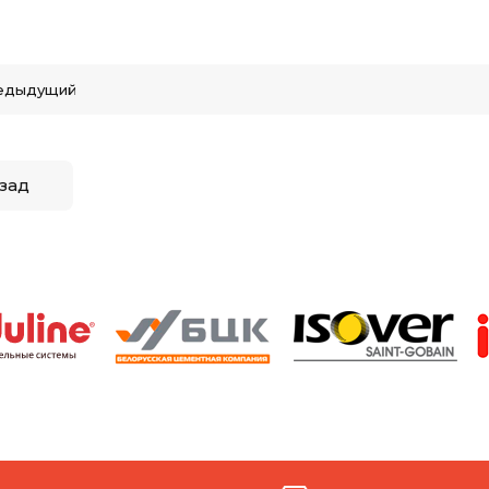
едыдущий
зад