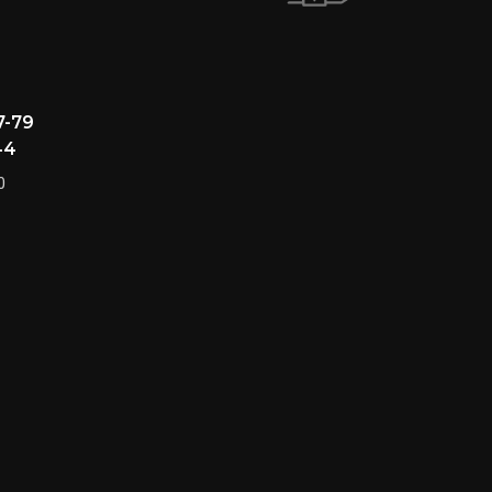
7-79
44
0