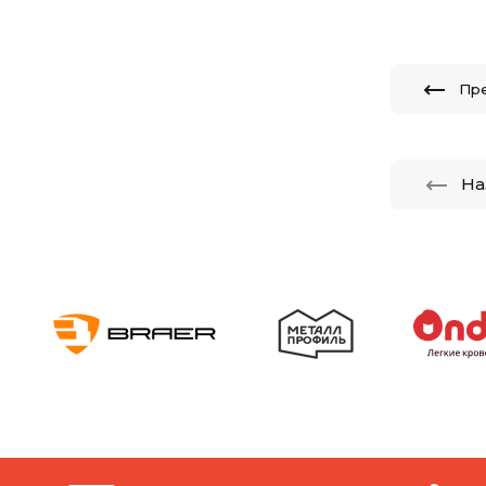
Пр
На