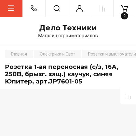
0
Дело Техники
Магазин стройматериалов
Главная
Электрика и Свет
Розетки и выключатели
Розетка 1-ая переносная (с/з, 16А,
250В, брызг. защ.) каучук, синяя
Юпитер, арт.JP7601-05