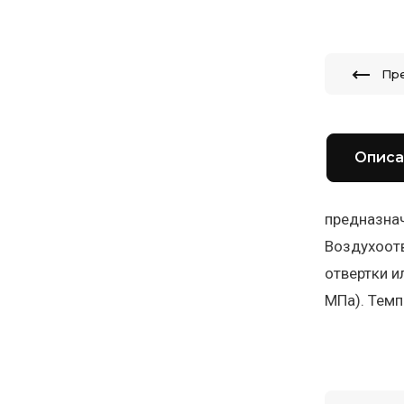
Пр
Описа
предназнач
Воздухоотв
отвертки и
МПа). Темп