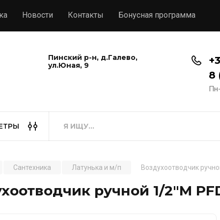
ка
Новости
Контакты
Бонусная программа
Пинский р-н, д.Галево,
+3
ул.Юная, 9
8 
Пн-
ЕТРЫ
Сантехника
Латунька и м/п
Воздухоотводчик ручно
хоотводчик ручной 1/2"М PF