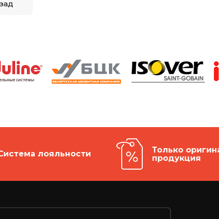
зад
Только оригин
Система лояльности
продукция