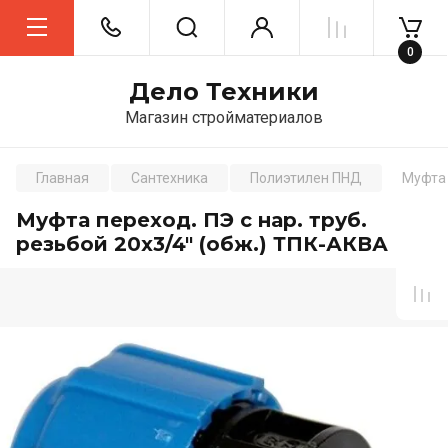
0
Дело Техники
Магазин стройматериалов
Главная
Сантехника
Полиэтилен ПНД
Муфта 
Муфта переход. ПЭ с нар. труб.
резьбой 20х3/4" (обж.) ТПК-АКВА