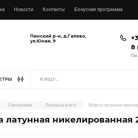
ка
Новости
Контакты
Бонусная программа
Пинский р-н, д.Галево,
+3
ул.Юная, 9
8 
Пн-
ЕТРЫ
Сантехника
Латунька и м/п
Муфта латунная никелир
 латунная никелированная 2"