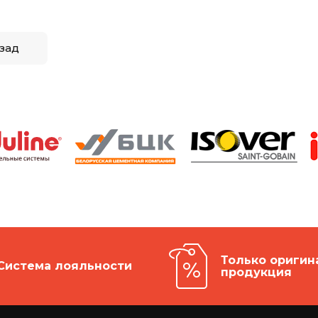
зад
Только оригин
Система лояльности
продукция