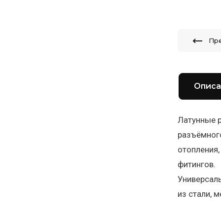
Пр
Описа
Латунные р
разъёмного
отопления,
фитингов.
Универсаль
из стали, 