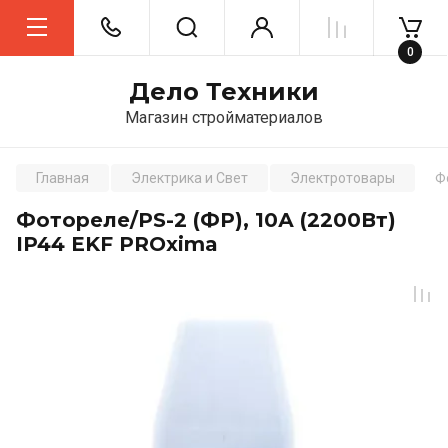
0
Дело Техники
Магазин стройматериалов
Главная
Электрика и Свет
Электротовары
Ф
Фотореле/PS-2 (ФР), 10А (2200Вт)
IP44 EKF PROxima