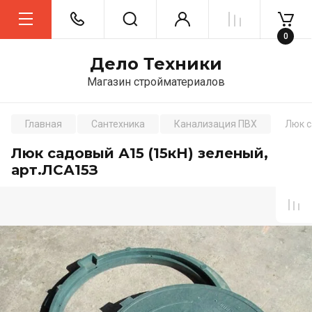
0
Дело Техники
Магазин стройматериалов
Главная
Сантехника
Канализация ПВХ
Люк с
Люк садовый А15 (15кН) зеленый,
арт.ЛСА15З